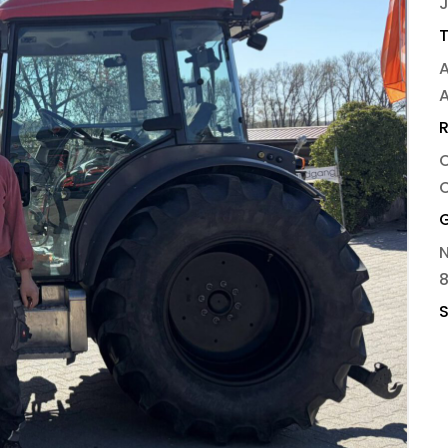
J
R
O
G
8
S