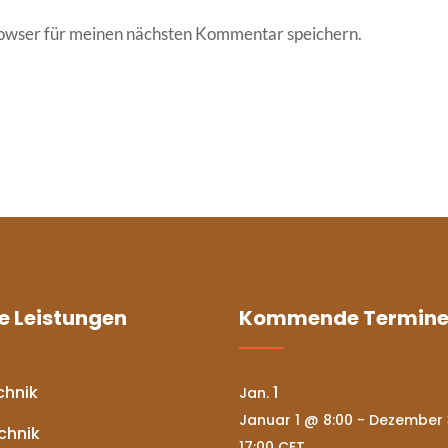
owser für meinen nächsten Kommentar speichern.
e Leistungen
Kommende Termin
chnik
1
Jan.
Januar 1 @ 8:00
-
Dezember 
chnik
17:00
CET