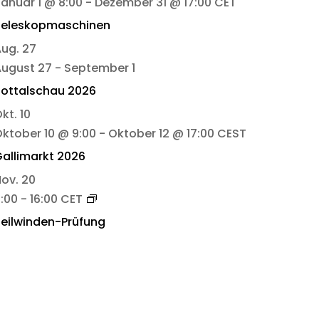
anuar 1 @ 8:00
-
Dezember 31 @ 17:00
CET
Teleskopmaschinen
Aug.
27
August 27
-
September 1
ottalschau 2026
Okt.
10
ktober 10 @ 9:00
-
Oktober 12 @ 17:00
CEST
allimarkt 2026
Nov.
20
:00
-
16:00
CET
eilwinden-Prüfung