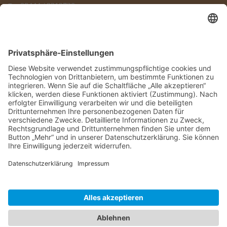
08444 / 9219730
info@atv-hallertau.de
Fabrikstr. 17
84048 Wambach
08751 / 84520
info@traurig-landtechnik.de
© Copyright 2026 ATV Hallertau.
brain-thing.com