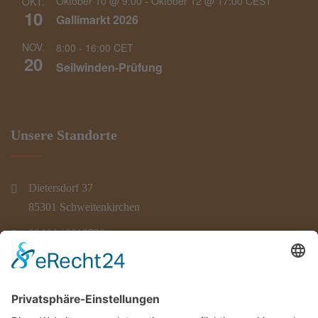
Oktober 10 @ 9:00
-
Oktober 12 @ 17:00
CEST
OKT.
10
Gallimarkt 2026
NOV.
8:00
-
16:00
CET
20
Seilwinden-Prüfung
Unsere Standorte
Dietersdorf 37
85301 Schweitenkirchen
08444 / 9219730
info@atv-hallertau.de
Fabrikstr. 17