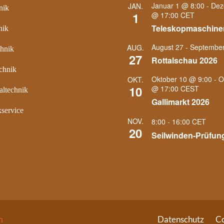
Januar 1 @ 8:00
-
Dez
JAN.
nik
1
@ 17:00
CET
Teleskopmaschine
nik
August 27
-
September
AUG.
chnik
27
Rottalschau 2026
chnik
Oktober 10 @ 9:00
-
O
OKT.
10
@ 17:00
CEST
ltechnik
Gallimarkt 2026
service
NOV.
8:00
-
16:00
CET
20
Seilwinden-Prüfun
m
Datenschutz
Co