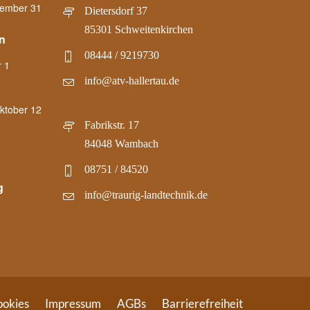
ember 31
Dietersdorf 37
85301 Schweitenkirchen
n
08444 / 9219730
 1
info@atv-hallertau.de
ktober 12
Fabrikstr. 17
84048 Wambach
08751 / 84520
g
info@traurig-landtechnik.de
okies
Impressum
AGBs
Barrierefreiheit